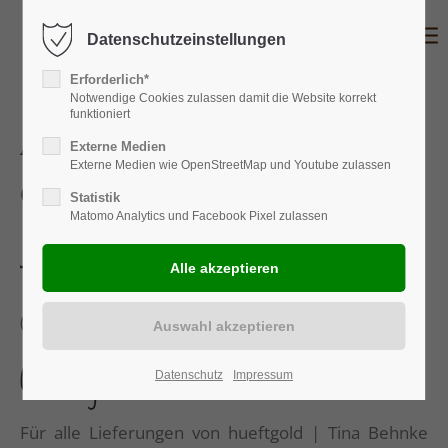
Datenschutzeinstellungen
Erforderlich*
Notwendige Cookies zulassen damit die Website korrekt
funktioniert
ALLGEMEINE
Externe Medien
Externe Medien wie OpenStreetMap und Youtube zulassen
GESCHÄFTSBEDINGUNGEN
Statistik
Matomo Analytics und Facebook Pixel zulassen
für deinen Kauf bei hueftgold!
(Stand: Juni 2022)
Geltungsbereich
Datenschutz
Impressum
Für alle Lieferungen von hueftgold | Tina Behnke